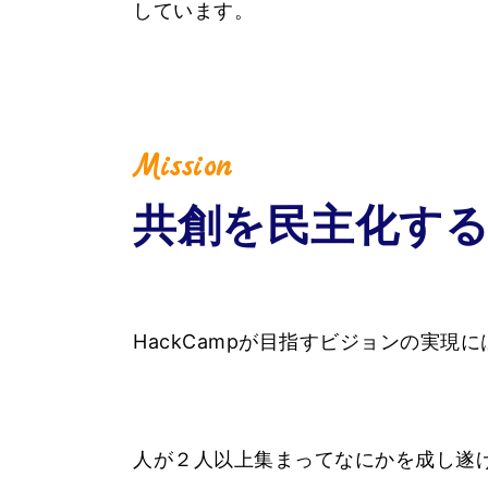
しています。
Mission
共創を民主化す
HackCampが目指すビジョンの実
人が２人以上集まってなにかを成し遂