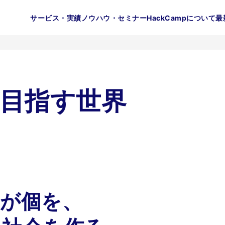
サービス・実績
ノウハウ・セミナー
HackCampについて
最
pが目指す世界
織が個を、