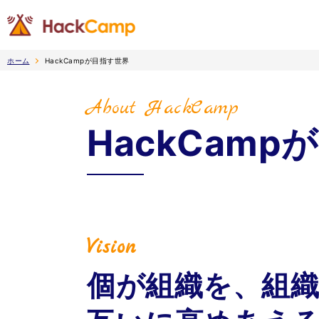
ホーム
HackCampが目指す世界
About HackCamp
HackCam
Vision
個が組織を、組