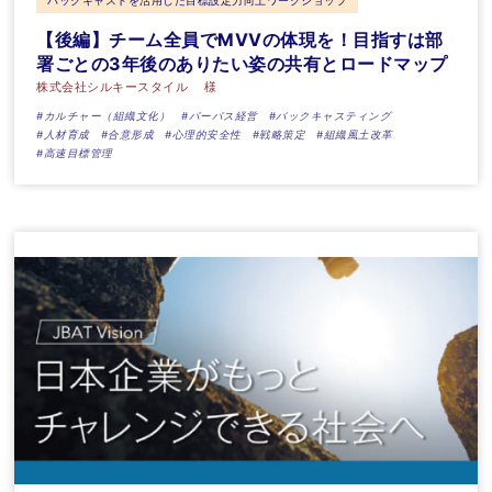
バックキャストを活用した目標設定力向上ワークショップ
【後編】チーム全員でMVVの体現を！目指すは部
署ごとの3年後のありたい姿の共有とロードマップ
株式会社シルキースタイル 様
#カルチャー（組織文化）
#パーパス経営
#バックキャスティング
#人材育成
#合意形成
#心理的安全性
#戦略策定
#組織風土改革
#高速目標管理