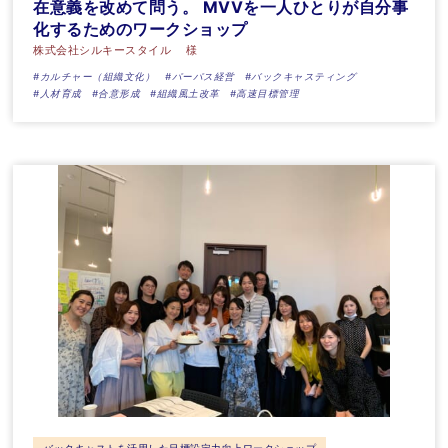
在意義を改めて問う。 MVVを一人ひとりが自分事
化するためのワークショップ
株式会社シルキースタイル 様
#カルチャー（組織文化）
#パーパス経営
#バックキャスティング
#人材育成
#合意形成
#組織風土改革
#高速目標管理