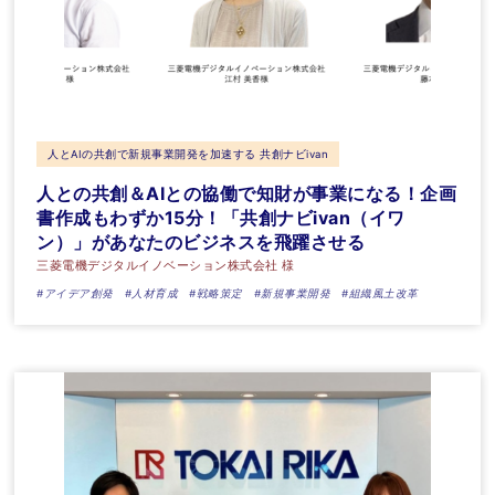
人とAIの共創で新規事業開発を加速する 共創ナビivan
人との共創＆AIとの協働で知財が事業になる！企画
書作成もわずか15分！「共創ナビivan（イワ
ン）」があなたのビジネスを飛躍させる
三菱電機デジタルイノベーション株式会社 様
#アイデア創発
#人材育成
#戦略策定
#新規事業開発
#組織風土改革