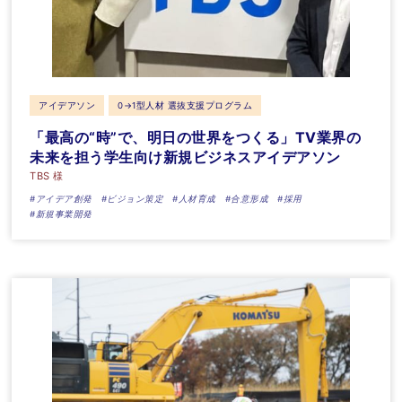
アイデアソン
0→1型人材 選抜支援プログラム
「最高の“時”で、明日の世界をつくる」TV業界の
未来を担う学生向け新規ビジネスアイデアソン
TBS 様
#アイデア創発
#ビジョン策定
#人材育成
#合意形成
#採用
#新規事業開発