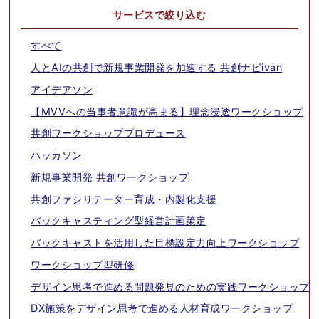
ペ
サービスで絞り込む
ー
すべて
ジ
人とAIの共創で新規事業開発を加速する 共創ナビivan
送
アイデアソン
り
【MVVへの当事者意識が高まる】理念浸透ワークショップ
共創ワークショッププロデュース
ハッカソン
新規事業開発 共創ワークショップ
共創ファシリテーター育成・内製化支援
バックキャスティング型経営計画策定
バックキャストを活用した目標設定力向上ワークショップ
ワークショップ型研修
デザイン思考で進める問題発見のための実践ワークショップ
DX施策をデザイン思考で進める人材育成ワークショップ