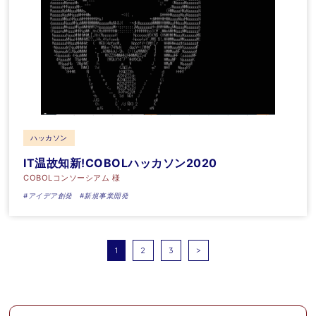
ハッカソン
IT温故知新!COBOLハッカソン2020
COBOLコンソーシアム 様
#アイデア創発
#新規事業開発
投
1
2
3
>
稿
の