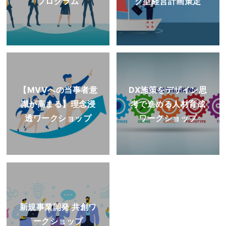
プログラム
グ型経営計画策定
【MVVへの当事者意
DX施策をデザイン思
識が高まる】理念浸
考で進める人材育成
透ワークショップ
ワークショップ
新規事業開発 共創ワ
ークショップ