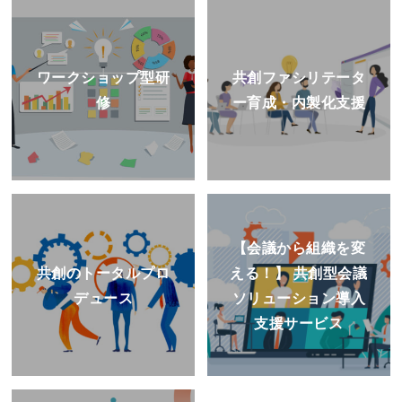
ワークショップ型研
共創ファシリテータ
修
ー育成・内製化支援
【会議から組織を変
共創のトータルプロ
える！】 共創型会議
デュース
ソリューション導入
支援サービス