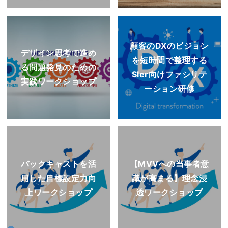
顧客のDXのビジョン
デザイン思考で進め
を短時間で整理する
る問題発見のための
SIer向けファシリテ
実践ワークショップ
ーション研修
バックキャストを活
【MVVへの当事者意
用した目標設定力向
識が高まる】理念浸
上ワークショップ
透ワークショップ