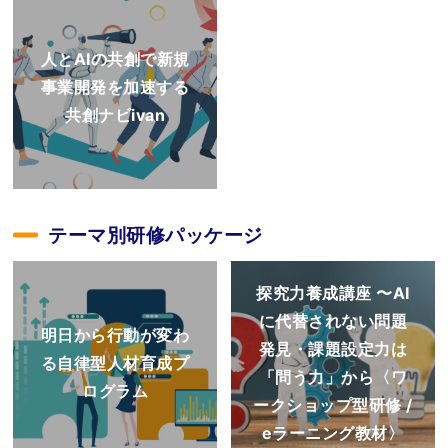
人とAIの共創で新規
事業開発を加速する
共創ナビivan
テーマ別研修パッケージ
探究力養成講座 〜AI
に代替されない問題
明日から行動が変わ
発見・課題設定力は
る自律型人材育成プ
「問う力」から〈ワ
ログラム
ークショップ型研修 /
eラーニング教材〉