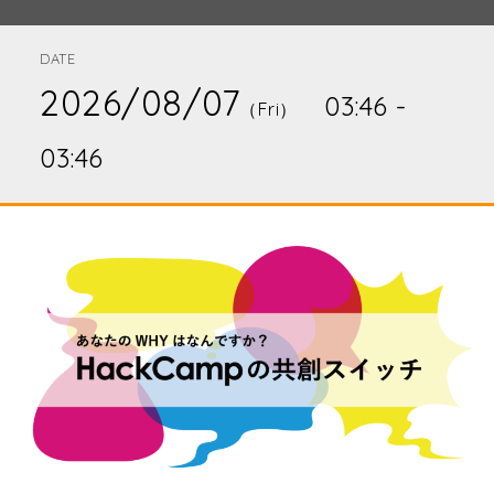
DATE
2026/08/07
03:46 -
（Fri）
03:46