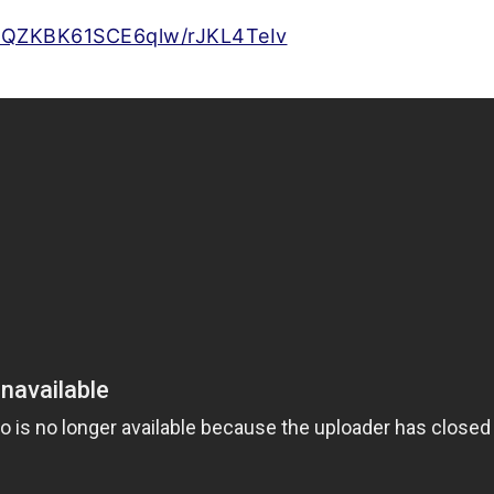
kQZKBK61SCE6qlw/rJKL4TeIv