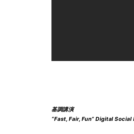
基調講演
“Fast, Fair, Fun” Digital S