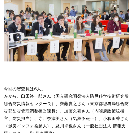
今回の審査員は6人。
左から、臼田裕一郎さん（国立研究開発法人防災科学技術研究所
総合防災情報センター長）、齋藤貴之さん（東京都総務局総合防
災部防災管理調整担当課長）、加藤久喜さん（内閣府政策統括
官、防災担当）、寺川奈津美さん（気象予報士）、小和田香さん
（減災インフォ発起人）、及川卓也さん（一般社団法人 情報支