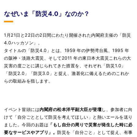
なぜいま「防災4.0」なのか？
1月21日と22日の2日間にわたり開催された内閣府主催の「防災
4.0ハッカソン」。
タイトルの「防災4.0」とは、1959 年の伊勢湾台風、1995 年
の阪神・淡路大震災、そして2011 年の東日本大震災これらの大
災害の度ごとに講じられてきた措置を、それぞれ「防災1.0」
「防災2.0」「防災3.0」と捉え、激甚化に備えるためのこれか
らの取組みを指します。
イベント冒頭には
内閣府の松本洋平副大臣が登壇
し、参加者に向
けて「自分ごととして防災を考えてほしい」と熱いエールを送り
ました。今回のお題は
「もし自分の周りで災害が発生した時に必
要なサービスやアプリ」。
防災を「自分ごと」として捉え、有事