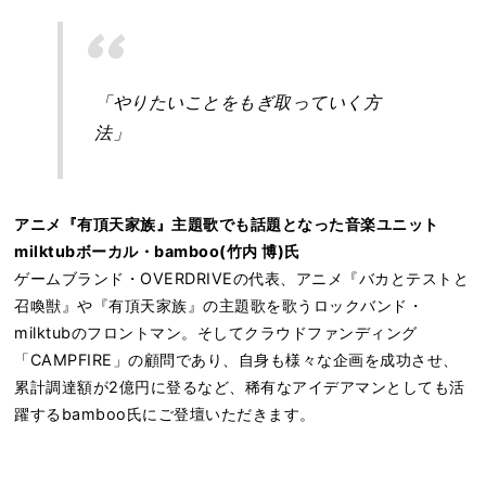
「やりたいことをもぎ取っていく方
法」
アニメ『有頂天家族』主題歌でも話題となった音楽ユニット
milktubボーカル・bamboo(竹内 博)氏
ゲームブランド・OVERDRIVEの代表、アニメ『バカとテストと
召喚獣』や『有頂天家族』の主題歌を歌うロックバンド・
milktubのフロントマン。そしてクラウドファンディング
「CAMPFIRE」の顧問であり、自身も様々な企画を成功させ、
累計調達額が2億円に登るなど、稀有なアイデアマンとしても活
躍するbamboo氏にご登壇いただきます。