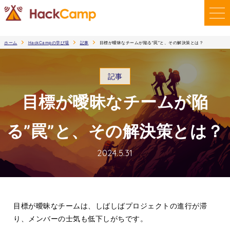
ホーム
HackCampの学び場
記事
目標が曖昧なチームが陥る”罠”と、その解決策とは？
記事
目標が曖昧なチームが陥
る”罠”と、その解決策とは？
2024.5.31
目標が曖昧なチームは、しばしばプロジェクトの進行が滞
り、メンバーの士気も低下しがちです。