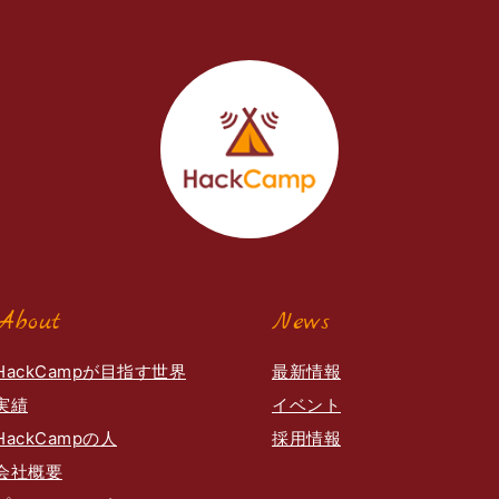
About
News
HackCampが目指す世界
最新情報
実績
イベント
HackCampの人
採用情報
会社概要