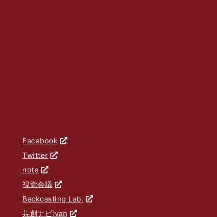
Facebook
Twitter
note
視覚会議
Backcasting Lab.
共創ナビivan