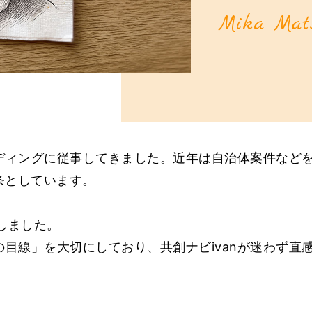
Mika Mat
ーディングに従事してきました。近年は自治体案件など
条としています。
画しました。
の目線」を大切にしており、共創ナビivanが迷わず