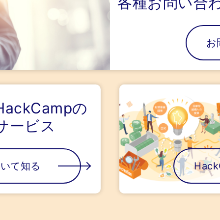
各種お問い合
お
HackCampの
サービス
ついて知る
Hac