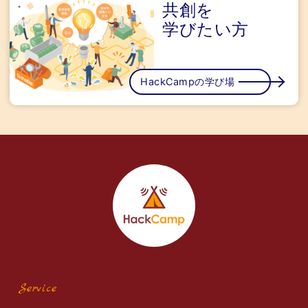
共創を
学びたい方
HackCampの学び場
Service