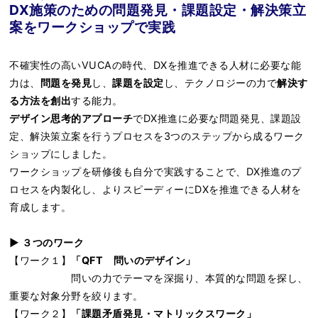
DX施策のための問題発見・課題設定・解決策立
案をワークショップで実践
不確実性の高いVUCAの時代、DXを推進できる人材に必要な能
力は、
問題を発見
し、
課題を設定
し、テクノロジーの力で
解決す
る方法を創出
する能力。
デザイン思考的アプローチ
でDX推進に必要な問題発見、課題設
定、解決策立案を行うプロセスを3つのステップから成るワーク
ショップにしました。
ワークショップを研修後も自分で実践することで、DX推進のプ
ロセスを内製化し、よりスピーディーにDXを推進できる人材を
育成します。
▶︎ ３つのワーク
【ワーク１】
「QFT 問いのデザイン」
問いの力でテーマを深掘り、本質的な問題を探し、
重要な対象分野を絞ります。
【ワーク２】
「課題矛盾発見・マトリックスワーク」