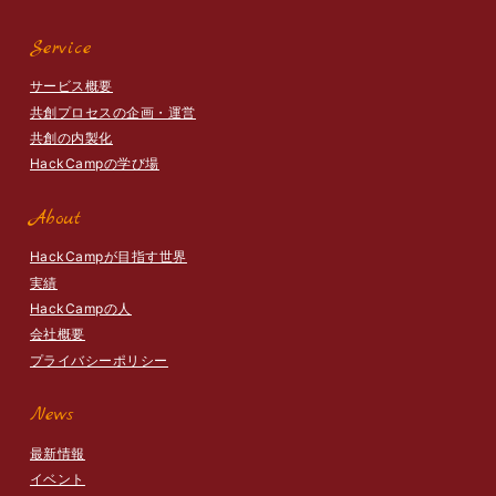
Service
サービス概要
共創プロセスの企画・運営
共創の内製化
HackCampの学び場
About
HackCampが目指す世界
実績
HackCampの人
会社概要
プライバシーポリシー
News
最新情報
イベント