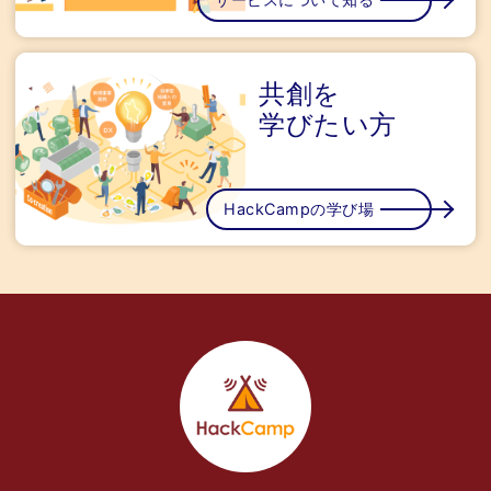
共創を
学びたい方
HackCampの学び場