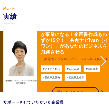
Works
実績
人との共創＆AIとの協働で知財
が事業になる！企画書作成もわ
ずか15分！「共創ナビivan（イ
ワン）」があなたのビジネスを
飛躍させる
三菱電機デジタルイノベーション株式会社 様
#アイデア創発
#人材育成
#戦略策定
#新規事業開発
#組織風土改革
詳しくはこちら
サポートさせていただいた企業様