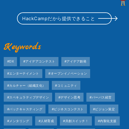
HackCampだから提供できること
Keywords
#DX
#アイデアコンテスト
#アイデア創発
#エンターテイメント
#オープンイノベーション
#カルチャー（組織文化）
#コミュニティ
#スペキュラティブデザイン
#デザイン思考
#パーパス経営
#バックキャスティング
#ビジネスコンテスト
#ビジョン策定
#メンタリング
#人材育成
#共創スイッチ！
#内製化支援